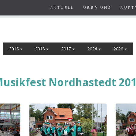
AKTUELL
ÜBER UNS
AUFT
2015
2016
2017
2024
2026
usikfest Nordhastedt 20